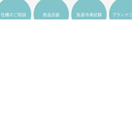
牡蠣のご相談
商品企画
急速冷凍試験
ブランド
TOP
会社概要
事業内容
お問い合わせ
コンプライアンス
プライバシーポリシー