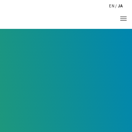
EN
JA